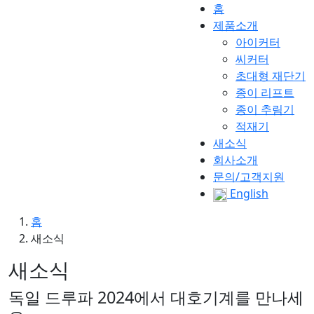
홈
제품소개
아이커터
씨커터
초대형 재단기
종이 리프트
종이 추림기
적재기
새소식
회사소개
문의/고객지원
English
홈
새소식
새소식
독일 드루파 2024에서 대호기계를 만나세